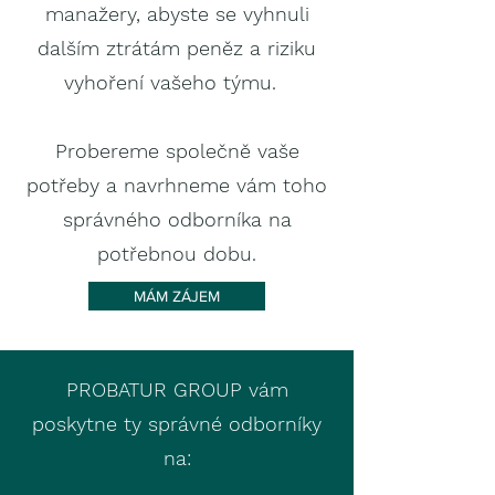
manažery, abyste se vyhnuli
dalším ztrátám peněz a riziku
vyhoření vašeho týmu. ​
Probereme společně vaše
potřeby a navrhneme vám toho
správného odborníka na
potřebnou dobu.​
MÁM ZÁJEM
PROBATUR GROUP vám
poskytne ty správné odborníky
na: