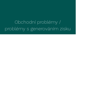
Obchodní problémy /
problémy s generováním zisku​
IT problémy