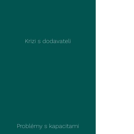
Krizi s dodavateli​
Problémy s kapacitami