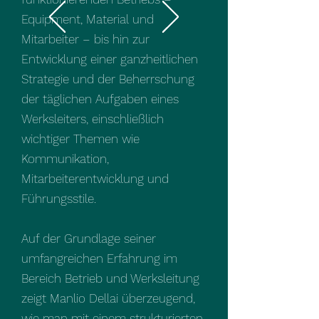
Equipment, Material und
Mitarbeiter – bis hin zur
Entwicklung einer ganzheitlichen
Strategie und der Beherrschung
der täglichen Aufgaben eines
Werksleiters, einschließlich
wichtiger Themen wie
Kommunikation,
Mitarbeiterentwicklung und
Führungsstile.
Auf der Grundlage seiner
umfangreichen Erfahrung im
Bereich Betrieb und Werksleitung
zeigt Manlio Dellai überzeugend,
wie man mit einem strukturierten