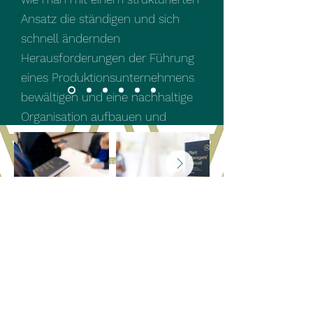
Ansatz die ständigen und sich
schnell ändernden
Herausforderungen der Führung
eines Produktionsunternehmens
bewältigen und eine nachhaltige
Organisation aufbauen und
stabilisieren kann."
Gianni Liscia, Liscia Consulting
GbR