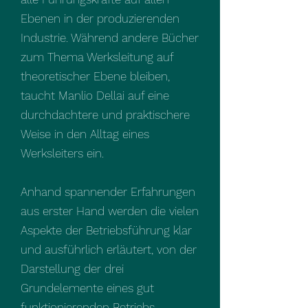
Ebenen in der produzierenden
Industrie. Während andere Bücher
zum Thema Werksleitung auf
theoretischer Ebene bleiben,
taucht Manlio Dellai auf eine
durchdachtere und praktischere
Weise in den Alltag eines
Werksleiters ein.
Anhand spannender Erfahrungen
aus erster Hand werden die vielen
Aspekte der Betriebsführung klar
und ausführlich erläutert, von der
Darstellung der drei
Grundelemente eines gut
funktionierenden Betriebs –