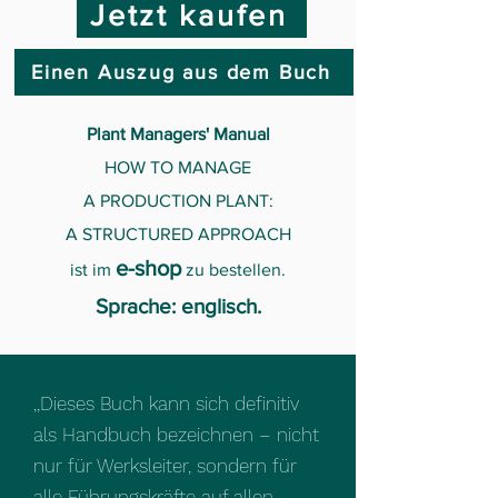
Jetzt kaufen
Einen Auszug aus dem Buch
Plant Managers' Manual​
HOW TO MANAGE​
A PRODUCTION PLANT:​
A STRUCTURED APPROACH​
e-shop
ist im
zu bestellen.
Sprache: englisch.
,,Dieses Buch kann sich definitiv
als Handbuch bezeichnen – nicht
nur für Werksleiter, sondern für
alle Führungskräfte auf allen