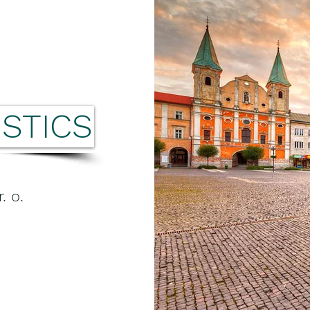
STICS
. o.