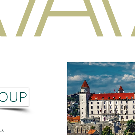
ROUP
o.