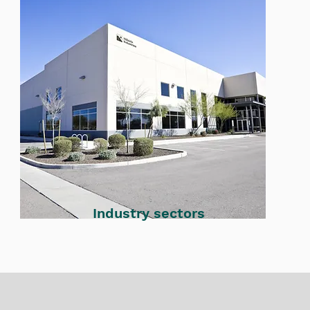
Indus
try sectors