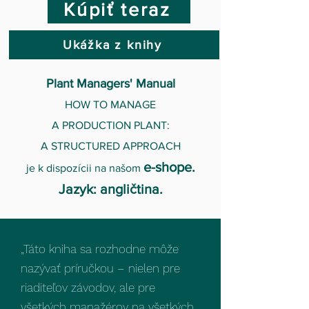
Kúpiť teraz
Ukážka z knihy
Plant Managers' Manual​
HOW TO MANAGE​
A PRODUCTION PLANT:​
A STRUCTURED APPROACH​
e-shope.
je k dispozícii na našom
Jazyk: angličtina.
„Táto kniha sa rozhodne môže
nazývať príručkou – nielen pre
riaditeľov závodov, ale pre
všetkých manažérov na všetkých