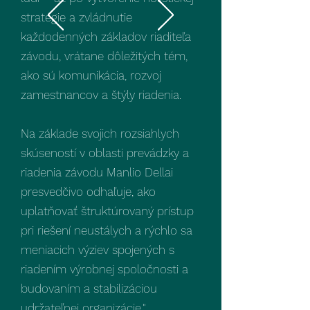
stratégie a zvládnutie
každodenných základov riaditeľa
závodu, vrátane dôležitých tém,
ako sú komunikácia, rozvoj
zamestnancov a štýly riadenia.
Na základe svojich rozsiahlych
skúseností v oblasti prevádzky a
riadenia závodu Manlio Dellai
presvedčivo odhaľuje, ako
uplatňovať štruktúrovaný prístup
pri riešení neustálych a rýchlo sa
meniacich výziev spojených s
riadením výrobnej spoločnosti a
budovaním a stabilizáciou
udržateľnej organizácie."