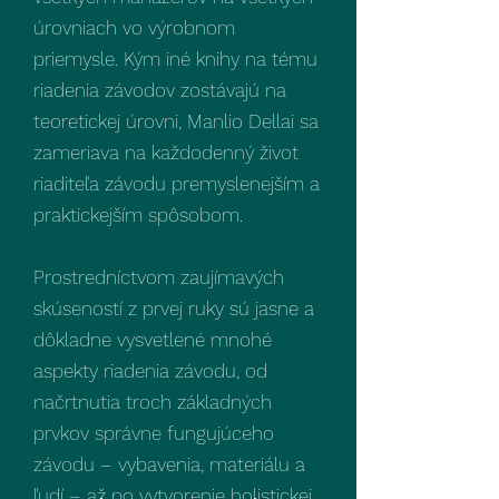
úrovniach vo výrobnom
priemysle. Kým iné knihy na tému
riadenia závodov zostávajú na
teoretickej úrovni, Manlio Dellai sa
zameriava na každodenný život
riaditeľa závodu premyslenejším a
praktickejším spôsobom.
Prostredníctvom zaujímavých
skúseností z prvej ruky sú jasne a
dôkladne vysvetlené mnohé
aspekty riadenia závodu, od
načrtnutia troch základných
prvkov správne fungujúceho
závodu – vybavenia, materiálu a
ľudí – až po vytvorenie holistickej