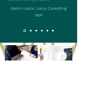
Gianni Liscia, Liscia Consulting
GbR