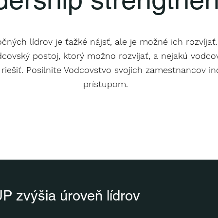
čných lídrov je ťažké nájsť, ale je možné ich rozvíjať
covský postoj, ktorý možno rozvíjať, a nejakú vodcov
riešiť. Posilnite Vodcovstvo svojich zamestnancov i
prístupom.
zvýšia úroveň lídrov