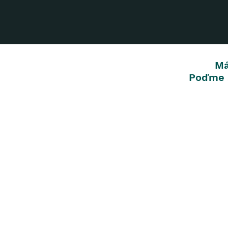
Má
Poďme s