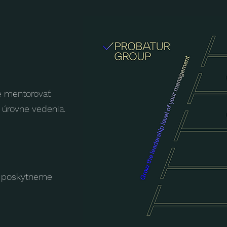
e mentorovať
e úrovne vedenia.
m poskytneme