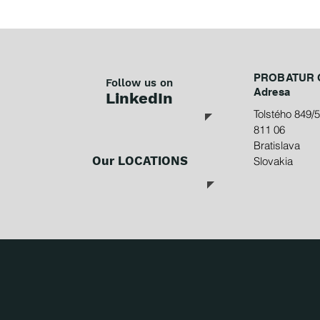
PROBATUR G
Follow us on
Adresa
LinkedI
n
Tolstého 849/5
811 06
Bratislava
Our LOCATIONS
Slovakia