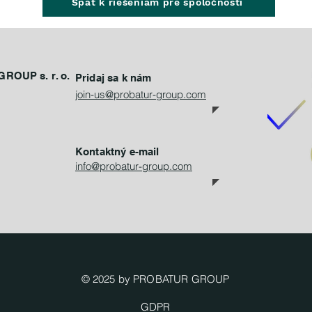
Späť k riešeniam pre spoločnosti
ROUP s. r. o.
Pridaj sa k nám
join-us@probatur-group.com
Kontaktný e-mail
info@probatur-group.com
© 2025 by PROBATUR GROUP
GDPR