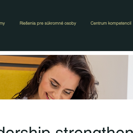
rmy
Riešenia pre súkromné osoby
Centrum kompetencií
ership strengthen