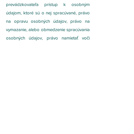
prevádzkovateľa prístup k osobným
údajom, ktoré sú o nej spracúvané, právo
na opravu osobných údajov, právo na
vymazanie, alebo obmedzenie spracúvania
osobných údajov, právo namietať voči
spracúvaniu osobných údajov, právo na
neúčinnosť automatizovaného
individuálneho rozhodovania vrátane
profilovania, právo na prenosnosť
osobných údajov, ako aj právo podať
návrh na začatie konania dozornému
orgánu. V prípade ak prevádzkovateľ
spracúva osobné údaje na základe
súhlasu dotknutej osoby, dotknutá osoba
má právo kedykoľvek svoj súhlas so
spracúvaním osobných údajov odvolať.